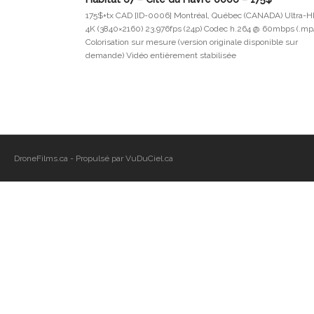
175$+tx CAD [ID-0006] Montréal, Québec (CANADA) Ultra-
4K (3840×2160) 23.976fps (24p) Codec h.264 @ 60mbps (.mp
Colorisation sur mesure (version originale disponible sur
demande) Vidéo entièrement stabilisée
DroneFilms.ca - Propulsé par VuDuCiel.ca