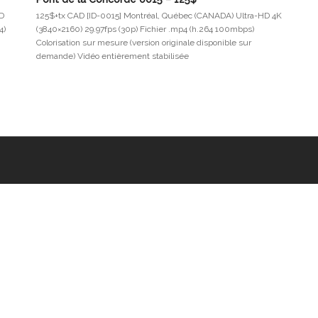
HD
125$+tx CAD [ID-0015] Montréal, Québec (CANADA) Ultra-HD 4K
4)
(3840×2160) 29.97fps (30p) Fichier .mp4 (h.264 100mbps)
Colorisation sur mesure (version originale disponible sur
demande) Vidéo entièrement stabilisée