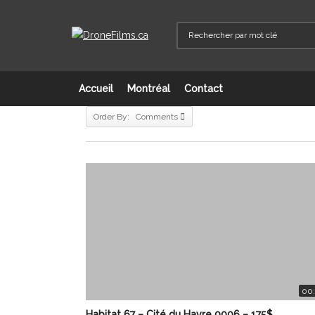
Accueil
Montréal
Contact
Order By: Comments
00:
Habitat 67 – Cité du Havre 0006 – 175$