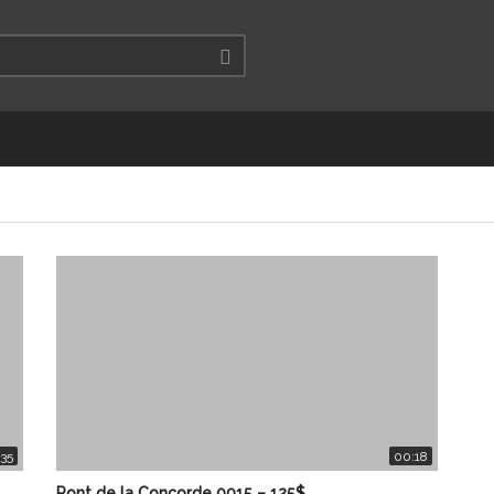
35
00:18
Pont de la Concorde 0015 – 125$