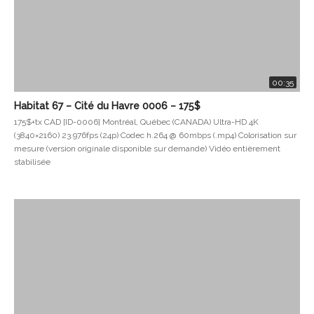
00:35
Habitat 67 – Cité du Havre 0006 – 175$
175$+tx CAD [ID-0006] Montréal, Québec (CANADA) Ultra-HD 4K
(3840×2160) 23.976fps (24p) Codec h.264 @ 60mbps (.mp4) Colorisation sur
mesure (version originale disponible sur demande) Vidéo entièrement
stabilisée