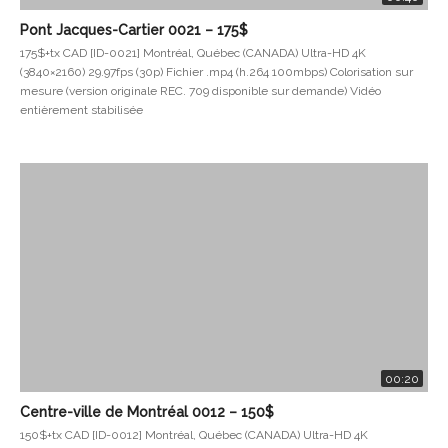
Pont Jacques-Cartier 0021 – 175$
175$+tx CAD [ID-0021] Montréal, Québec (CANADA) Ultra-HD 4K
(3840×2160) 29.97fps (30p) Fichier .mp4 (h.264 100mbps) Colorisation sur
mesure (version originale REC. 709 disponible sur demande) Vidéo
entièrement stabilisée
00:20
Centre-ville de Montréal 0012 – 150$
150$+tx CAD [ID-0012] Montréal, Québec (CANADA) Ultra-HD 4K