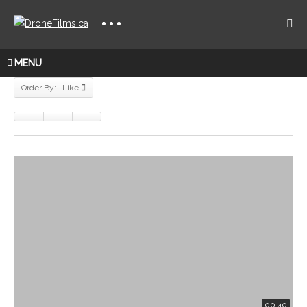
MENU
Order By: Like
00:40