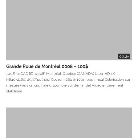
00:25
Grande Roue de Montréal 0008 – 100$
100$+tx CAD [ID-0008] Montréal, Québec (CANADA) Ultra-HD 4K
(3840×2160) 29.97fps (30p) Codec h.264 @ 100mbps (.mp4) Colorisation sur
mesure (version originale disponible sur demande) Vidéo entièrement
stabilisée