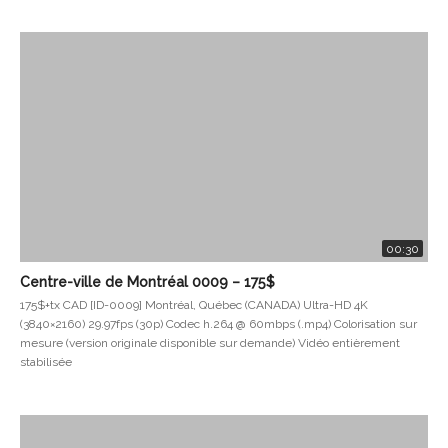
00:30
Centre-ville de Montréal 0009 – 175$
175$+tx CAD [ID-0009] Montréal, Québec (CANADA) Ultra-HD 4K
(3840×2160) 29.97fps (30p) Codec h.264 @ 60mbps (.mp4) Colorisation sur
mesure (version originale disponible sur demande) Vidéo entièrement
stabilisée