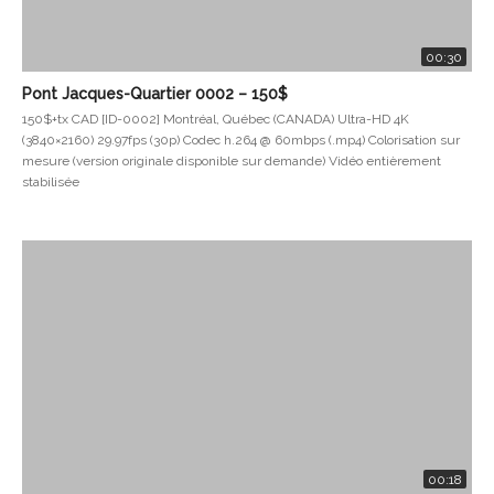
00:30
Pont Jacques-Quartier 0002 – 150$
150$+tx CAD [ID-0002] Montréal, Québec (CANADA) Ultra-HD 4K
(3840×2160) 29.97fps (30p) Codec h.264 @ 60mbps (.mp4) Colorisation sur
mesure (version originale disponible sur demande) Vidéo entièrement
stabilisée
00:18