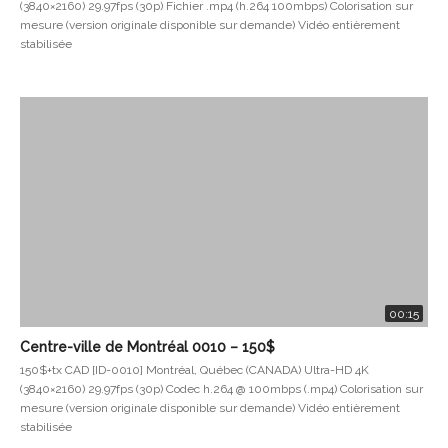
(3840×2160) 29.97fps (30p) Fichier .mp4 (h.264 100mbps) Colorisation sur
mesure (version originale disponible sur demande) Vidéo entièrement
stabilisée
00:15
Centre-ville de Montréal 0010 – 150$
150$+tx CAD [ID-0010] Montréal, Québec (CANADA) Ultra-HD 4K
(3840×2160) 29.97fps (30p) Codec h.264 @ 100mbps (.mp4) Colorisation sur
mesure (version originale disponible sur demande) Vidéo entièrement
stabilisée